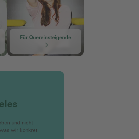
Für Quereinsteigende
eles
eben und nicht
 was wir konkret