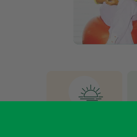
Deine Arbeit macht's
besser.
Jeden Tag machst du das
Wi
Leben der Menschen ein
u