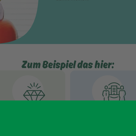
Zum Beispiel das hier:
Unkompliziertes
Wir gehen gemeins
Miteinander.
voran.
r sind eine Gemeinschaft mit
Bei der DEVK ist niemand n
nterschiedlichsten Talenten.
eine Nummer. Teilnahme wi