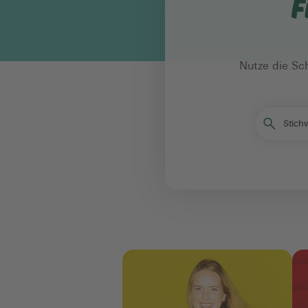
F
Nutze die Sc
Stichw