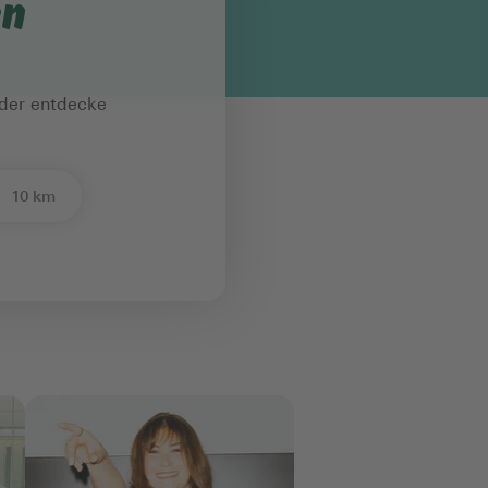
en
oder entdecke
10 km