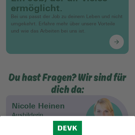
ermöglicht.
Bei uns passt der Job zu deinem Leben und nicht
umgekehrt. Erfahre mehr über unsere Vorteile
und wie das Arbeiten bei uns ist.
Du hast Fragen? Wir sind für
dich da:
Nicole Heinen
Ausbilderin