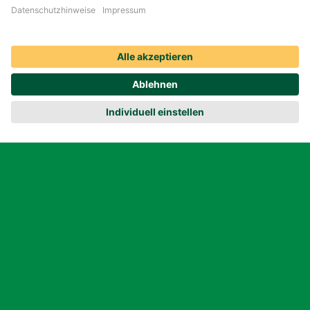
deins.
Seit vielen Jahren sind die Sparda-​Banken
Jetzt bewerben
verlässlicher Kooperationspartner der DEVK
und ein wichtiger Vertriebsweg für unsere
Versicherungsprodukte. Sparda-Kunden
vertrauen auf den Versicherungsschutz der
DEVK - insbesondere bei Anlage- und
Vorsorgeprodukten. Entscheiden Sie sich
für eine Karriere in unserem
Bankenvertrieb, stehen die Betreuung eines
langjährigen Kundenstamms und die
Gewinnung neuer Kunden im Mittelpunkt
Ihrer Tätigkeit. Interesse geweckt?