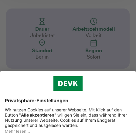
Dauer
Arbeitszeitmodell
Unbefristet
Vollzeit
Standort
Beginn
Berlin
Sofort
Verantwortung zu tragen, liegt in unserer
DNA – und die tragen wir als Versicherer
auch für unsere Mitarbeitenden und
Vertriebsfachleute. Werde Teil unserer starken
Community und mach mit uns jeden Tag das
Leben der Menschen sorgenfreier. Auch