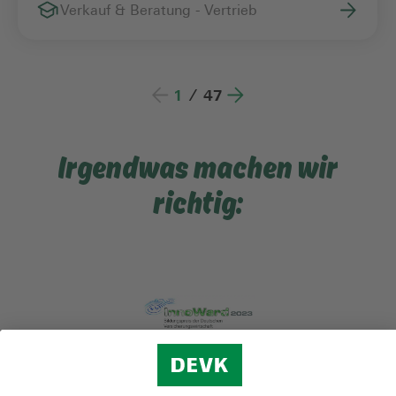
Verkauf & Beratung - Vertrieb
1
/
47
Irgendwas machen wir
richtig: