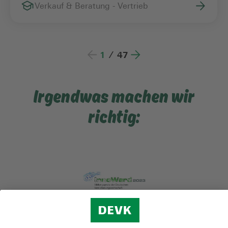
Verkauf & Beratung - Vertrieb
1
/
47
Irgendwas machen wir
richtig: