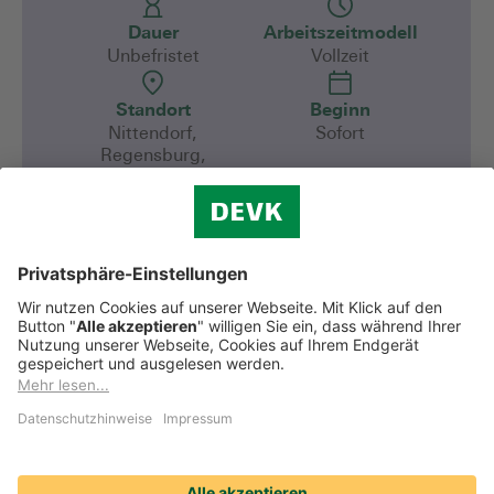
Dauer
Arbeitszeitmodell
Unbefristet
Vollzeit
Standort
Beginn
Nittendorf,
Sofort
Regensburg,
Marktredwitz,
Plattling, Passau,
Weiden, Hof,
Landshut
Verantwortung zu tragen, liegt in unserer
DNA – und die tragen wir als Versicherer
auch für unsere Mitarbeitenden und
Vertriebsfachleute. Werde Teil unserer starken
Jetzt bewerben
Community und mach mit uns jeden Tag das