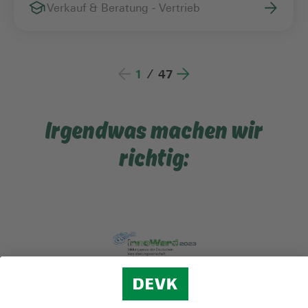
Verkauf & Beratung - Vertrieb
1
/
47
Irgendwas machen wir
richtig: