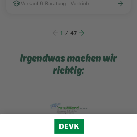
Verkauf & Beratung - Vertrieb
1
/
47
Irgendwas machen wir
richtig: