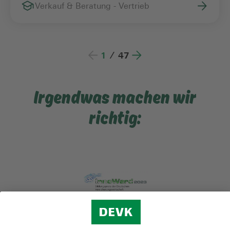
Verkauf & Beratung - Vertrieb
1
/
47
Irgendwas machen wir
richtig: