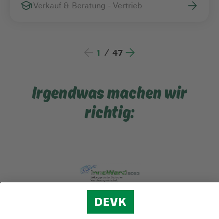
Verkauf & Beratung - Vertrieb
1
/
47
Irgendwas machen wir
richtig: