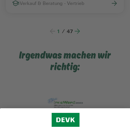
Verkauf & Beratung - Vertrieb
1
/
47
Irgendwas machen wir
richtig: