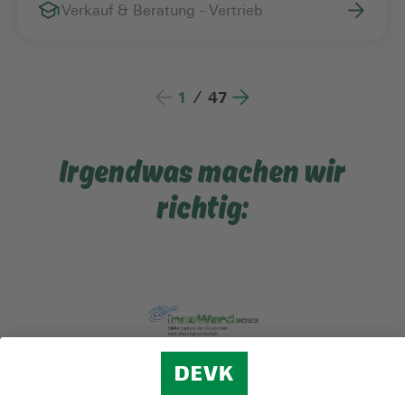
Verkauf & Beratung - Vertrieb
1
/
47
Irgendwas machen wir
richtig: