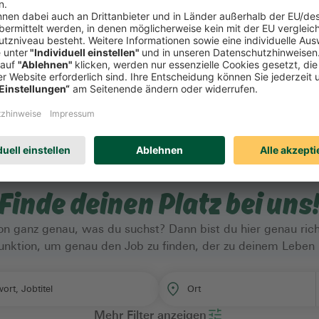
Finde deinen Platz bei uns
n ganz genau, was du suchst? Dann bist du hier genau rich
rfunktion, um genau den Job zu finden, der zu deinem Leben 
Ort
ort, Jobtitel
Mehr Filter anzeigen