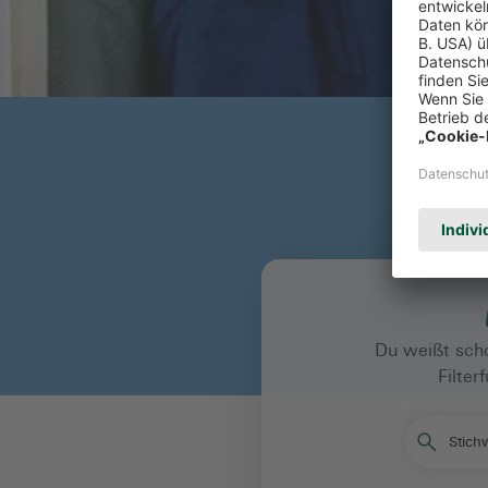
Du weißt scho
Filte
Stichw