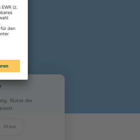
!
tig. Nutze die
passt.
10 km