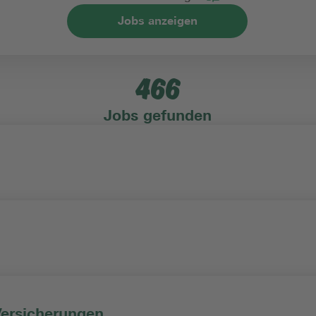
Jobs anzeigen
ch
Einstiegslevel
466
szeitmodell
Vertragsart
Jobs gefunden
Versicherungen