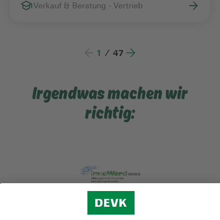
Verkauf & Beratung - Vertrieb
1
/
47
Irgendwas machen wir
richtig: