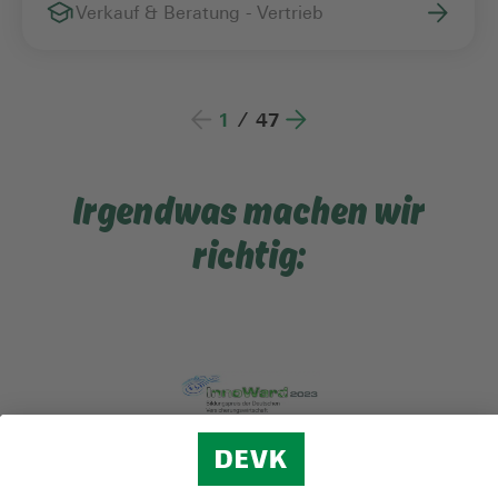
Verkauf & Beratung - Vertrieb
1
/
47
Irgendwas machen wir
richtig: