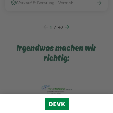
Verkauf & Beratung - Vertrieb
1
/
47
Irgendwas machen wir
richtig: