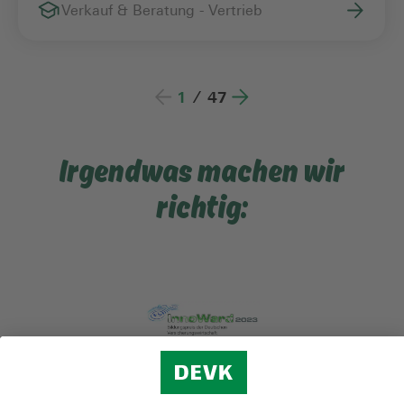
Verkauf & Beratung - Vertrieb
1
/
47
Irgendwas machen wir
richtig: