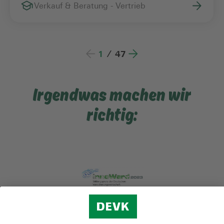
Verkauf & Beratung - Vertrieb
1
/
47
Irgendwas machen wir
richtig: