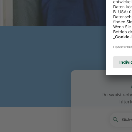
Du weißt scho
Filte
Stichw