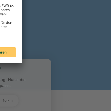
!
tig. Nutze die
passt.
10 km