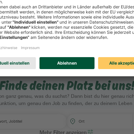
Finde deinen Platz bei uns
n ganz genau, was du suchst? Dann bist du hier genau rich
rfunktion, um genau den Job zu finden, der zu deinem Leben 
Ort
ort, Jobtitel
Mehr Filter anzeigen