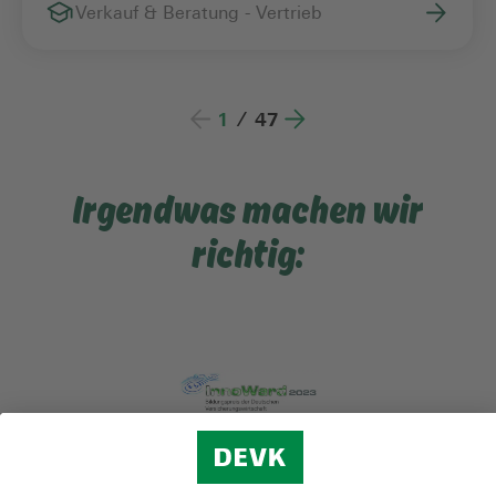
Verkauf & Beratung - Vertrieb
1
/
47
Irgendwas machen wir
richtig: